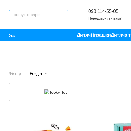
Перейти до основного контенту
093 114-55-05
Передзвонити вам?
Дитячі іграшки
Дитяча т
Укр
Фільтр
Розділ