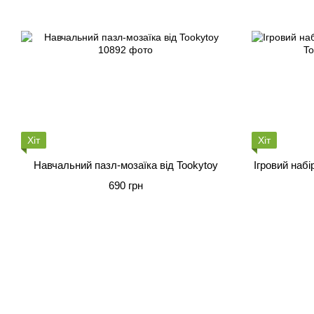
Хіт
Хіт
Навчальний пазл-мозаїка від Tookytoy
Ігровий наб
690 грн