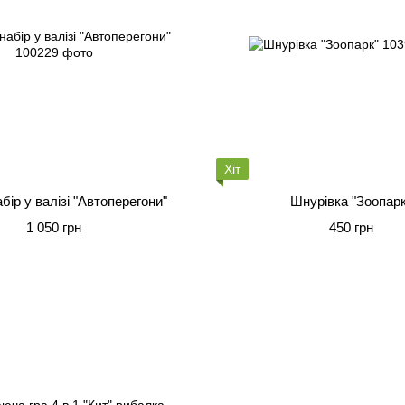
Хіт
абір у валізі "Автоперегони"
Шнурівка "Зоопарк
1 050 грн
450 грн