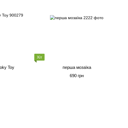
Хіт
oky Toy
перша мозаїка
690 грн