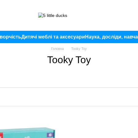
ворчість
Дитячі меблі та аксесуари
Наука, досліди, навч
Головна
Tooky Toy
Tooky Toy