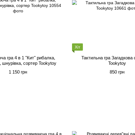
Хіт
а гра 4 в 1 "Кит" рибалка,
Тактильна гра Загадкова 
 шнурівка, сортер Tookytoy
Tookytoy
1 150 грн
850 грн