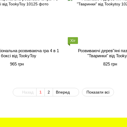
Хіт
іональна розвиваюча гра 4 в 1
Розвиваючі дерев"яні паз
 боксі від TookyToy
"Тваринки" від Tooky
965 грн
825 грн
Назад
1
2
Вперед
Показати всі