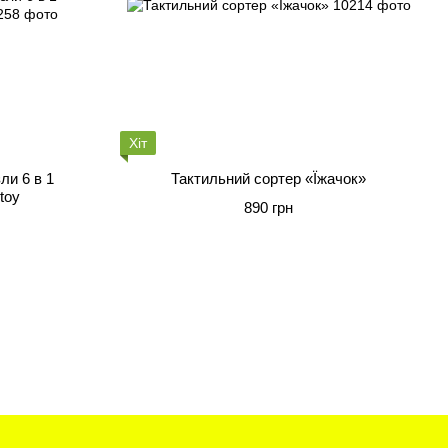
Хіт
ли 6 в 1
Тактильний сортер «Їжачок»
toy
890 грн