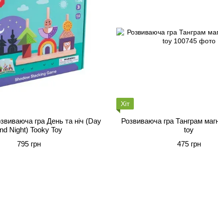
Хіт
звиваюча гра День та ніч (Day
Розвиваюча гра Танграм магн
nd Night) Tooky Toy
toy
795 грн
475 грн