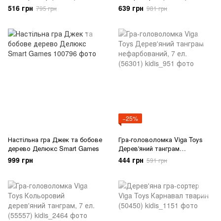
516 грн
639 грн
795 грн
981 грн
−25%
Настільна гра Джек та бобове
Гра-головоломка Viga Toys
дерево Делюкс Smart Games
Дерев'яний танграм
нефарбований, 7 ел. (56301)
999 грн
444 грн
591 грн