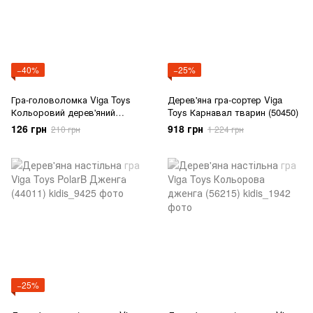
−40%
−25%
Гра-головоломка Viga Toys
Дерев'яна гра-сортер Viga
Кольоровий дерев'яний
Toys Карнавал тварин (50450)
танграм, 7 ел. (55557)
126 грн
918 грн
210 грн
1 224 грн
−25%