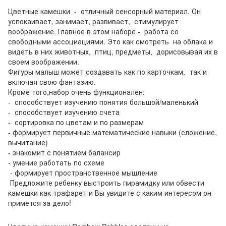
Цветные камешки - отличный сенсорный материал. Он
успокаивает, занимает, развивает, стимулирует
воображение. Главное в этом наборе - работа со
свободными ассоциациями. Это как смотреть на облака и
видеть в них животных, птиц, предметы, дорисовывая их в
своем воображении.
Фигуры малыш может создавать как по карточкам, так и
включая свою фантазию.
Кроме того,набор очень функционален:
- способствует изучению понятия большой/маленький
- способствует изучению счета
- сортировка по цветам и по размерам
- формирует первичные математические навыки (сложение,
вычитание)
- знакомит с понятием балансир
- умение работать по схеме
- формирует пространственное мышление
Предложите ребенку выстроить пирамидку или обвести
камешки как трафарет и Вы увидите с каким интересом он
примется за дело!