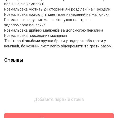
все інше є в комплекті.
Розмальовка містить 24 сторінки які розділені на 4 розділи:
Розмальовка водою ( пігмент вже нанесений на малюнок)
Розмальовка крупних малюнків сухою палітрою
задопомогою пензлика
Розмальовка дрібних малюнків за допомогою пензлика
Розмальовка прихованих малюнків
Такі творчі альбоми зручно брати у подорож або грати у
компанії, бо кожний лист легко відокремити та грати разом.
Отзывы
Добавьте первый отзыв