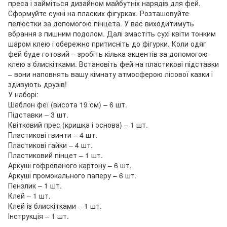
преса і займіться дизайном майбутніх нарядів для фей.
Сформуйте сукні на пласких фігурках. Розташовуйте
пелюстки за допомогою пінцета. У вас виходитимуть
вбрання з пишним подолом. Далі змастіть сухі квіти тонким
шаром клею і обережно притисніть до фігурки. Коли одяг
фей буде готовий – зробіть кілька акцентів за допомогою
клею з блискітками. Встановіть фей на пластикові підставки
– вони наповнять вашу кімнату атмосферою лісової казки і
здивують друзів!
У наборі:
Шаблон феї (висота 19 см) – 6 шт.
Підставки – 3 шт.
Квітковий прес (кришка і основа) – 1 шт.
Пластикові гвинти – 4 шт.
Пластикові гайки – 4 шт.
Пластиковий пінцет – 1 шт.
Аркуші гофрованого картону – 6 шт.
Аркуші промокального паперу – 6 шт.
Пензлик – 1 шт.
Клей – 1 шт.
Клей із блискітками – 1 шт.
Інструкція – 1 шт.