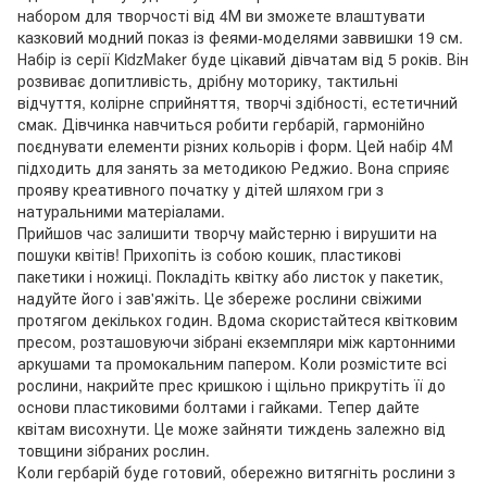
набором для творчості від 4М ви зможете влаштувати
казковий модний показ із феями-моделями заввишки 19 см.
Набір із серії KidzMaker буде цікавий дівчатам від 5 років. Він
розвиває допитливість, дрібну моторику, тактильні
відчуття, колірне сприйняття, творчі здібності, естетичний
смак. Дівчинка навчиться робити гербарій, гармонійно
поєднувати елементи різних кольорів і форм. Цей набір 4M
підходить для занять за методикою Реджио. Вона сприяє
прояву креативного початку у дітей шляхом гри з
натуральними матеріалами.
Прийшов час залишити творчу майстерню і вирушити на
пошуки квітів! Прихопіть із собою кошик, пластикові
пакетики і ножиці. Покладіть квітку або листок у пакетик,
надуйте його і зав'яжіть. Це збереже рослини свіжими
протягом декількох годин. Вдома скористайтеся квітковим
пресом, розташовуючи зібрані екземпляри між картонними
аркушами та промокальним папером. Коли розмістите всі
рослини, накрийте прес кришкою і щільно прикрутіть її до
основи пластиковими болтами і гайками. Тепер дайте
квітам висохнути. Це може зайняти тиждень залежно від
товщини зібраних рослин.
Коли гербарій буде готовий, обережно витягніть рослини з