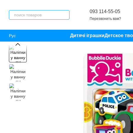
Перейти к основному контенту
093 114-55-05
Перезвонить вам?
Дитячі іграшки
Детское тв
Рус