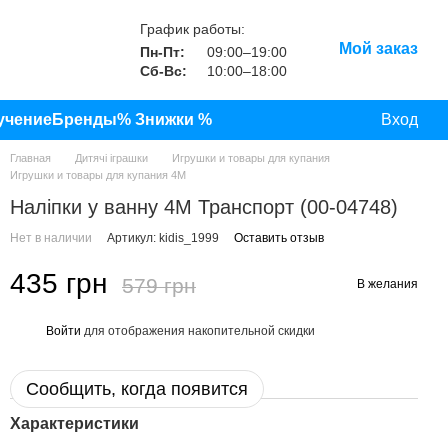
График работы:
Мой заказ
Пн-Пт:
09:00–19:00
Сб-Вс:
10:00–18:00
учение
Бренды
% Знижки %
Вход
Главная
Дитячі іграшки
Игрушки и товары для купания
Игрушки и товары для купания 4M
Наліпки у ванну 4M Транспорт (00-04748)
Нет в наличии
Артикул: kidis_1999
Оставить отзыв
435 грн
579 грн
В желания
Войти
для отображения накопительной скидки
%
Сообщить, когда появится
Характеристики