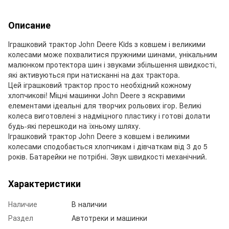
Описание
Іграшковий трактор John Deere Kids з ковшем і великими
колесами може похвалитися пружними шинами, унікальним
малюнком протектора шин і звуками збільшення швидкості,
які активуються при натисканні на дах трактора.
Цей іграшковий трактор просто необхідний кожному
хлопчикові! Міцні машинки John Deere з яскравими
елементами ідеальні для творчих рольових ігор. Великі
колеса виготовлені з надміцного пластику і готові долати
будь-які перешкоди на їхньому шляху.
Іграшковий трактор John Deere з ковшем і великими
колесами сподобається хлопчикам і дівчаткам від 3 до 5
років. Батарейки не потрібні. Звук швидкості механічний.
Характеристики
Наличие
В наличии
Раздел
Автотреки и машинки