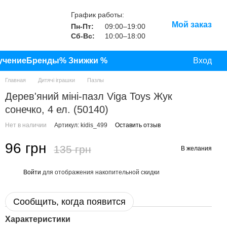
График работы:
Мой заказ
Пн-Пт:
09:00–19:00
Сб-Вс:
10:00–18:00
учение
Бренды
% Знижки %
Вход
Главная
Дитячі іграшки
Пазлы
Дерев'яний міні-пазл Viga Toys Жук
сонечко, 4 ел. (50140)
Нет в наличии
Артикул: kidis_499
Оставить отзыв
96 грн
135 грн
В желания
Войти
для отображения накопительной скидки
%
Сообщить, когда появится
Характеристики