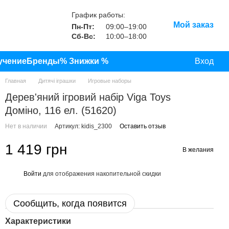
График работы:
Мой заказ
Пн-Пт:
09:00–19:00
Сб-Вс:
10:00–18:00
учение
Бренды
% Знижки %
Вход
Главная
Дитячі іграшки
Игровые наборы
Дерев'яний ігровий набір Viga Toys
Доміно, 116 ел. (51620)
Нет в наличии
Артикул: kidis_2300
Оставить отзыв
1 419 грн
В желания
Войти
для отображения накопительной скидки
%
Сообщить, когда появится
Характеристики