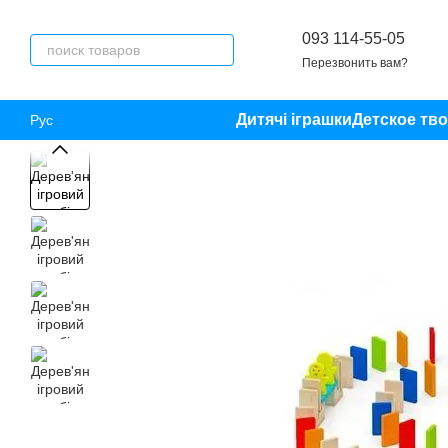
Перейти к основному контенту
093 114-55-05
Перезвонить вам?
Дитячі іграшки
Детское тв
Рус