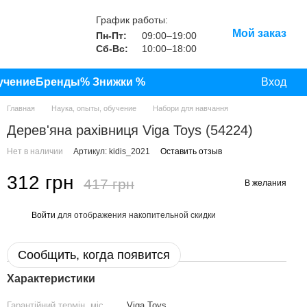
График работы:
Мой заказ
Пн-Пт:
09:00–19:00
Сб-Вс:
10:00–18:00
учение
Бренды
% Знижки %
Вход
Главная
Наука, опыты, обучение
Набори для навчання
Дерев'яна рахівниця Viga Toys (54224)
Нет в наличии
Артикул: kidis_2021
Оставить отзыв
312 грн
417 грн
В желания
Войти
для отображения накопительной скидки
%
Сообщить, когда появится
Характеристики
Гарантійний термін, міс.
Viga Toys