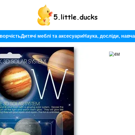
ворчість
Дитячі меблі та аксесуари
Наука, досліди, навч