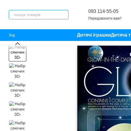
Перейти до основного контенту
093 114-55-05
Передзвонити вам?
Дитячі іграшки
Дитяча т
Укр