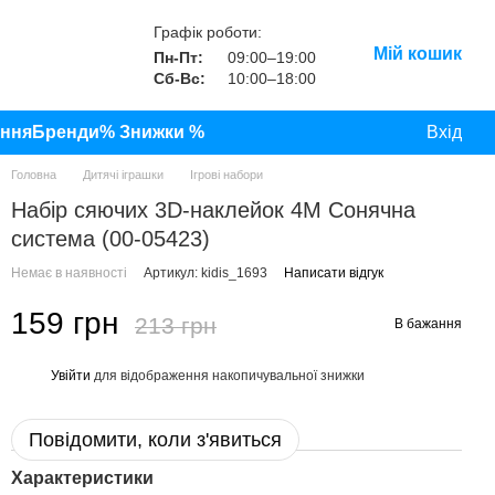
Графік роботи:
Мій кошик
Пн-Пт:
09:00–19:00
Сб-Вс:
10:00–18:00
ання
Бренди
% Знижки %
Вхід
Головна
Дитячі іграшки
Ігрові набори
Набір сяючих 3D-наклейок 4M Сонячна
система (00-05423)
Немає в наявності
Артикул: kidis_1693
Написати відгук
159 грн
213 грн
В бажання
Увійти
для відображення накопичувальної знижки
%
Повідомити, коли з'явиться
Характеристики