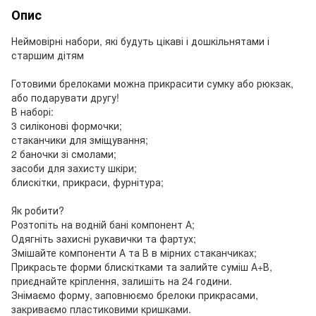
Опис
Неймовірні набори, які будуть цікаві і дошкільнятами і
старшим дітям
Готовими брелоками можна прикрасити сумку або рюкзак,
або подарувати другу!
В наборі:
3 силіконові формочки;
стаканчики для зміщування;
2 баночки зі смолами;
засоби для захисту шкіри;
блискітки, прикраси, фурнітура;
Як робити?
Розтопіть на водній бані компонент А;
Одягніть захисні рукавички та фартух;
Змішайте компоненти А та В в мірних стаканчиках;
Прикрасьте форми блискітками та залийте суміш А+В,
приєднайте кріплення, залишіть на 24 години.
Знімаємо форму, заповнюємо брелоки прикрасами,
закриваємо пластиковими кришками.