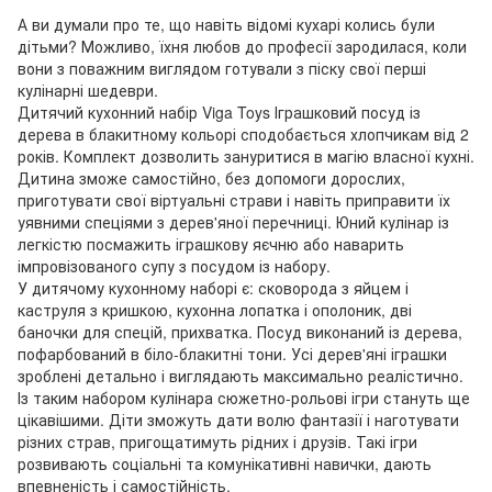
А ви думали про те, що навіть відомі кухарі колись були
дітьми? Можливо, їхня любов до професії зародилася, коли
вони з поважним виглядом готували з піску свої перші
кулінарні шедеври.
Дитячий кухонний набір Viga Toys Іграшковий посуд із
дерева в блакитному кольорі сподобається хлопчикам від 2
років. Комплект дозволить зануритися в магію власної кухні.
Дитина зможе самостійно, без допомоги дорослих,
приготувати свої віртуальні страви і навіть приправити їх
уявними спеціями з дерев'яної перечниці. Юний кулінар із
легкістю посмажить іграшкову яєчню або наварить
імпровізованого супу з посудом із набору.
У дитячому кухонному наборі є: сковорода з яйцем і
каструля з кришкою, кухонна лопатка і ополоник, дві
баночки для спецій, прихватка. Посуд виконаний із дерева,
пофарбований в біло-блакитні тони. Усі дерев'яні іграшки
зроблені детально і виглядають максимально реалістично.
Із таким набором кулінара сюжетно-рольові ігри стануть ще
цікавішими. Діти зможуть дати волю фантазії і наготувати
різних страв, пригощатимуть рідних і друзів. Такі ігри
розвивають соціальні та комунікативні навички, дають
впевненість і самостійність.